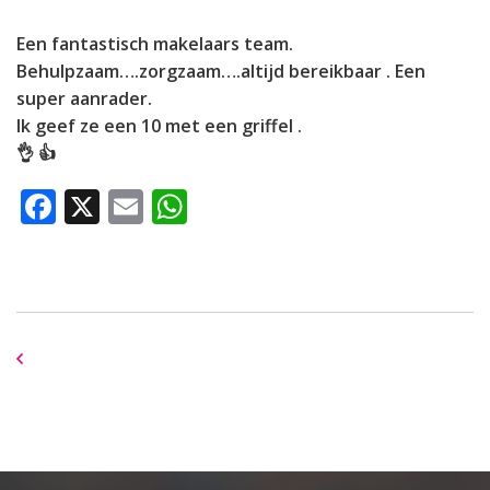
Een fantastisch makelaars team.
Behulpzaam….zorgzaam….altijd bereikbaar . Een
super aanrader.
Ik geef ze een 10 met een griffel .
👌 👍
Facebook
X
Email
WhatsApp