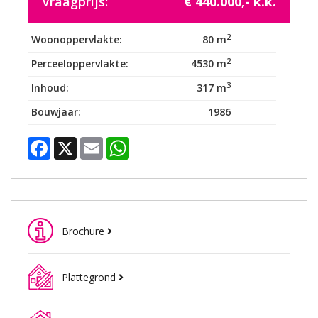
Vraagprijs:
€ 440.000,- k.k.
2
Woonoppervlakte:
80 m
2
Perceeloppervlakte:
4530 m
3
Inhoud:
317 m
Bouwjaar:
1986
Facebook
X
Email
WhatsApp
Brochure
Plattegrond