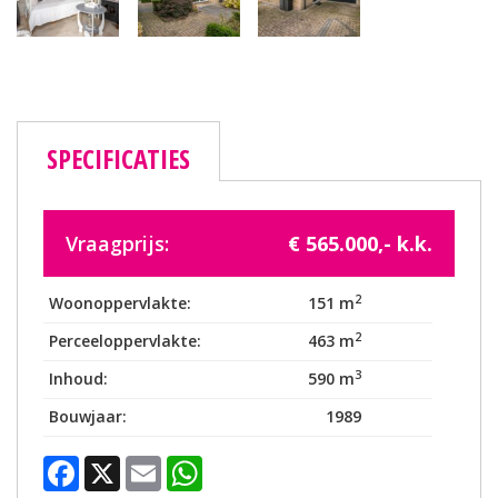
SPECIFICATIES
Vraagprijs:
€ 565.000,- k.k.
2
Woonoppervlakte:
151 m
2
Perceeloppervlakte:
463 m
3
Inhoud:
590 m
Bouwjaar:
1989
Facebook
X
Email
WhatsApp