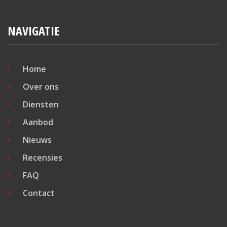
– 4 slaapkamers;
– Eigen oprit;
NAVIGATIE
– Achtertuin op het westen;
– Ca. 151m2 woonoppervlakte;
– Gelegen in een gewilde en kindvriendelijke
woonwijk.
Home
Over ons
Diensten
Aanbod
Nieuws
Recensies
FAQ
Contact