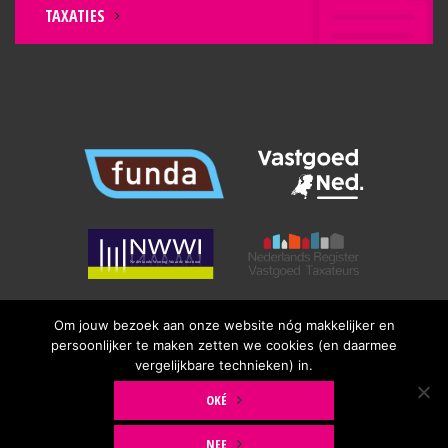
TAXATIES
Om jouw bezoek aan onze website nóg makkelijker en
persoonlijker te maken zetten we cookies (en daarmee
vergelijkbare technieken) in.
1
© Copyright 2026
Krieger & Witte makelaars
|
Algemene
OKÉ
Consumenten Voorwaarden
|
Privacyverklaring
NEE