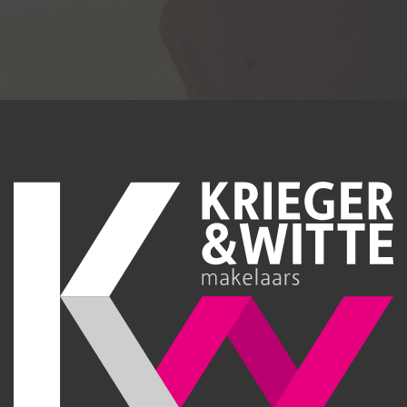
EERSTE VERDIEPING
Overloop:
PVC-vloer, vaste kast en toegang tot bergzolder.
Slaapkamer 1:
PVC-vloer en radiator.
Slaapkamer 2:
PVC-vloer en radiator.
Slaapkamer 3:
PVC-vloer, Velux dakvenster en radiator.
Slaapkamer 4:
PVC-vloer en radiator.
Badkamer:
Douche, ligbad, toilet, radiator, wastafel en geheel