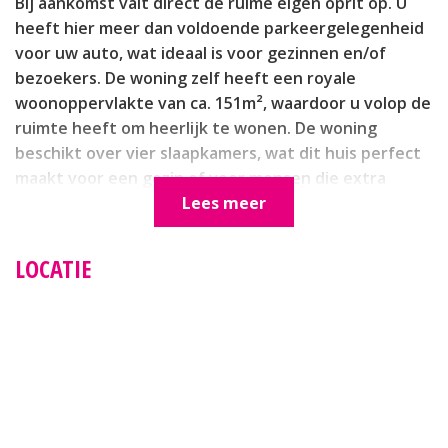
Bij aankomst valt direct de ruime eigen oprit op. U
heeft hier meer dan voldoende parkeergelegenheid
voor uw auto, wat ideaal is voor gezinnen en/of
bezoekers. De woning zelf heeft een royale
woonoppervlakte van ca. 151m², waardoor u volop de
ruimte heeft om heerlijk te wonen. De woning
beschikt over vier slaapkamers, wat dit huis perfect
maakt voor een gezin of voor mensen die extra
ruimte willen voor een hobbykamer, thuiskantoor of
Lees meer
logeerkamer.
LOCATIE
De indeling van de woning is praktisch en doordacht,
waardoor u het meeste uit de beschikbare ruimte
haalt. De ruime woonkamer is een heerlijke plek om
te ontspannen, met voldoende lichtinval dankzij de
grote raampartijen. De open keuken sluit aan op de
woonkamer en is ideaal voor het bereiden van
heerlijke maaltijden voor het gezin of voor gasten.