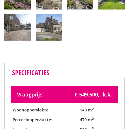
SPECIFICATIES
Vraagprijs:
€ 549.500,- k.k.
2
Woonoppervlakte:
148 m
2
Perceeloppervlakte:
470 m
3