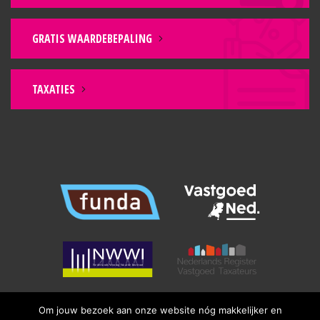
TUIN
GRATIS WAARDEBEPALING
Voortuin:
Eigen oprit voor meerdere auto`s, uitval zonwering
en borders.
TAXATIES
Achtertuin:
Buitenberging, deels gras, deels borders, terras,
buitenkraan en blokhut met houtopslag.
DETAILS
Extra’s:
– 2-onder-1 kapwoning;
– Ca. 148m2 woonoppervlakte;
– 470m2 erfpachtgrond;
– Erfpachtcanon is vastgelegd voor 20 jaar;
– € 2.271,15 per jaar per 1 december 2025, met
jaarlijkse indexering;
Om jouw bezoek aan onze website nóg makkelijker en