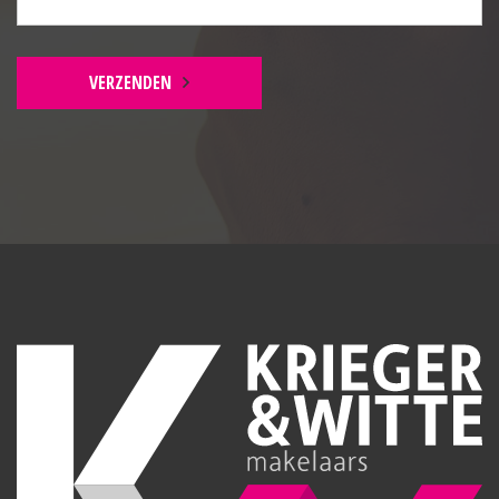
aanbod in Middelharnis. U koopt hier niet alleen een
huis met een royale maatvoering en veel
gebruiksmogelijkheden, maar vooral een thuis met
VERZENDEN
verrassend veel kansen.
Kortom, zoekt u een ruime, sfeervolle en duurzame
2-onder-1-kapwoning met 4 slaapkamers, een royale
tuin, eigen oprit, veelzijdige extra ruimte en volop
wooncomfort, dan is deze woning in Middelharnis
absoluut het bekijken waard.
BEGANE GROND
Indeling:
Entree:
Noorse leisteenvloer voorzien van vloerverwarming,
bergkast, radiator, meterkast en trapopgang.
Toilet:
Noorse leisteenvloer, zwevend toilet, fontein en half