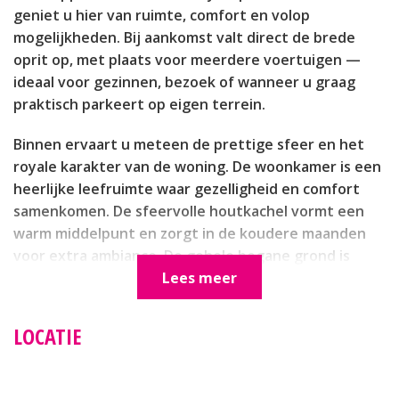
geniet u hier van ruimte, comfort en volop
mogelijkheden. Bij aankomst valt direct de brede
oprit op, met plaats voor meerdere voertuigen —
ideaal voor gezinnen, bezoek of wanneer u graag
praktisch parkeert op eigen terrein.
Binnen ervaart u meteen de prettige sfeer en het
royale karakter van de woning. De woonkamer is een
heerlijke leefruimte waar gezelligheid en comfort
samenkomen. De sfeervolle houtkachel vormt een
warm middelpunt en zorgt in de koudere maanden
voor extra ambiance. De gehele begane grond is
voorzien van vloerverwarming, wat zorgt voor een
Lees meer
aangenaam en gelijkmatig wooncomfort. Of u nu
uitgebreid tafelt, rustig een boek leest of met
LOCATIE
familie en vrienden samen bent: dit is een huis
waarin u zich direct thuis voelt.