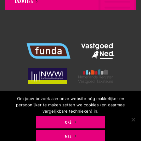
TAXATIES
Om jouw bezoek aan onze website nóg makkelijker en
persoonlijker te maken zetten we cookies (en daarmee
vergelijkbare technieken) in.
1
© Copyright 2026
Krieger & Witte makelaars
|
Algemene
OKÉ
Consumenten Voorwaarden
|
Privacyverklaring
NEE