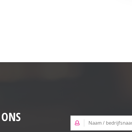
 ONS
Naam
/
bedrijfsnaam
*