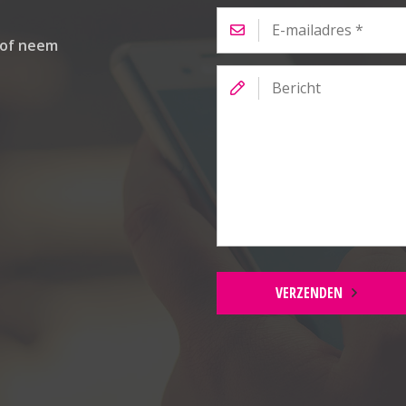
E-
mailadres
*
 of neem
Bericht
VERZENDEN