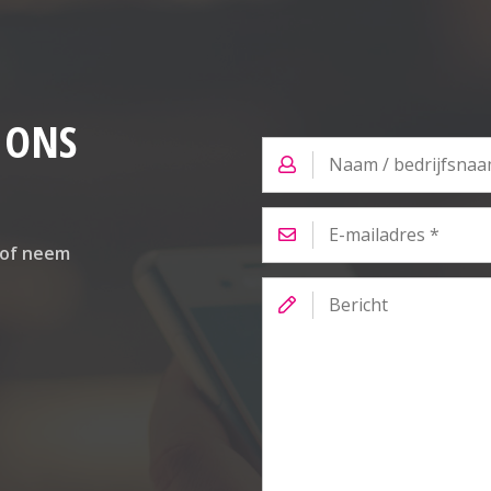
 ONS
Naam
/
bedrijfsnaam
*
E-
mailadres
*
 of neem
Bericht