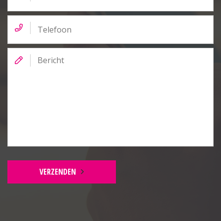
airco (feb. 2024) en dubbel openslaande deuren.
Telefoon
Keuken:
5-pits gaskookplaat, afzuigkap, elektrische oven,
Bericht
vaatwasser, combi-oven, koelkast, vriezer, boeren
spoelbak, close-in boiler, laminaatvloer en airco.
Bijkeuken:
Witgoedaansluitingen, cv-ketel (Remeha Avanta
2015) en plavuizen vloer v.v. vloerverwarming.
Badkamer:
Plavuizen vloer v.v. vloerverwarming, douchecabine,
ligbad, dubbel wastafel, spots in plafond,
VERZENDEN
mechanische afzuiging en geheel betegeld.
Toilet:
Zwevend, wastafel, mechanische afzuiging en geheel