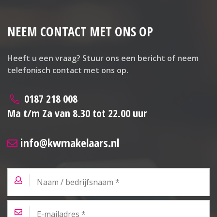
Kortom, deze vrijstaande woning in Stellendam biedt
NEEM CONTACT MET ONS OP
alles wat u nodig heeft voor een comfortabel en
plezierig leven. De combinatie van een ruime, goed
onderhouden woning met moderne voorzieningen,
Heeft u een vraag? Stuur ons een bericht of neem
gelegen in een charmante en praktische omgeving,
telefonisch contact met ons op.
maakt dit een ideale koop voor wie op zoek is naar
ruimte, comfort en kwaliteit. Mis deze kans niet om
0187 218 008
uw droomhuis te bezitten!
Ma t/m Za van 8.30 tot 22.00 uur
BEGANE GROND
info@kwmakelaars.nl
Entree:
Plavuizen vloer, trapopgang en garderobe met
radiator.
Naam
/
bedrijfsnaam
*
Woonkamer:
Grenen vloerdelen, trapkast, speksteen houtkachel,
E-
mailadres
*
balkenplafond, radiatoren, convectorput, meterkast,