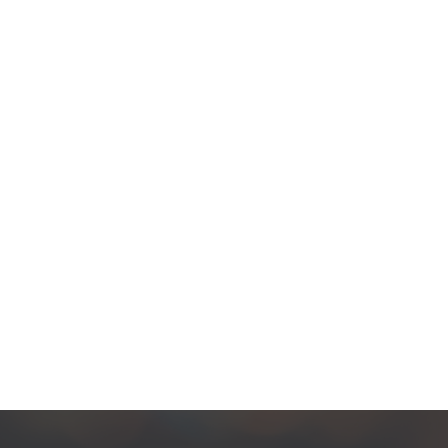
uitstekende isolatie en geluidsreductie. Dit draagt
niet alleen bij aan het wooncomfort, maar ook aan
een lagere energierekening.
Een extra pluspunt van deze woning is de grote
schuur/berging. Deze ruimte is voorzien van elektra
en een solide betonnen vloer, ideaal voor het
opbergen van gereedschap, tuinmeubilair of het
uitoefenen van hobby’s.
De locatie van de woning is eveneens perfect.
Gelegen nabij de gezellige oude haven en de
iconische molen van Stellendam, bevindt u zich in een
omgeving vol historie en charme. Daarnaast zijn alle
benodigde voorzieningen zoals winkels, scholen en
openbaar vervoer binnen handbereik. Voor
natuurliefhebbers biedt de omgeving uitstekende
mogelijkheden voor wandelen, fietsen en
watersport.