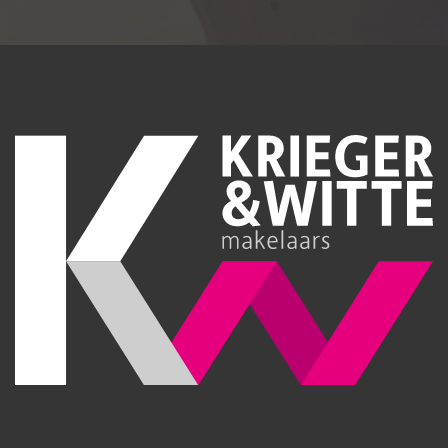
betegeld.
EERSTE VERDIEPING
Overloop:
Vaste kast en tapijttegels.
Slaapkamer 1:
Grenen vloerdelen, radiator en hor.
Slaapkamer 2:
Grenen vloerdelen, inbouwkast en radiator.
Slaapkamer 3:
Tapijttegels, radiator en 2 Velux dakvensters met
verduistering.
Toilet:
Staand, wastafel en geheel betegeld.