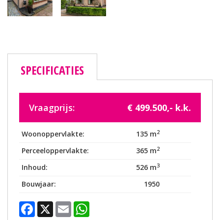
SPECIFICATIES
Vraagprijs:
€ 499.500,- k.k.
2
Woonoppervlakte:
135 m
2
Perceeloppervlakte:
365 m
3
Inhoud:
526 m
Bouwjaar:
1950
Facebook
X
Email
WhatsApp