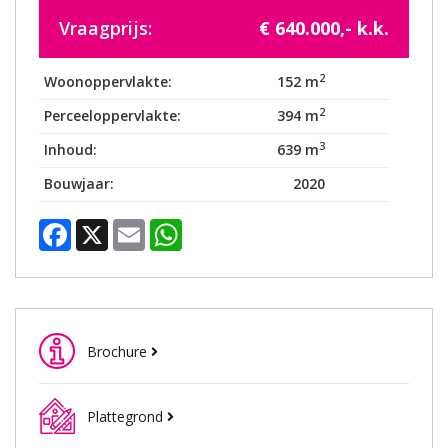
Vraagprijs:
€ 640.000,- k.k.
2
Woonoppervlakte:
152 m
2
Perceeloppervlakte:
394 m
3
Inhoud:
639 m
Bouwjaar:
2020
Facebook
X
Email
WhatsApp
Brochure
Plattegrond