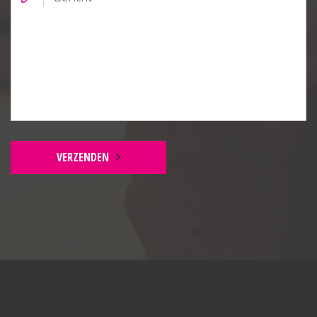
BEGANE GROND
Entree:
PVC vloer v.v. vloerverwarming, meterkast en
trapopgang.
Technische ruimte:
Witgoedaansluitingen, warmtepomp en elektrische
boiler (200L).
VERZENDEN
Toilet:
Zwevend toilet met afzuiging, wastafel, geheel
betegeld en vloerverwarming.
Woonkamer:
PVC vloer v.v. vloerverwarming en dubbel
openslaande deuren met rolhor.
Keuken: