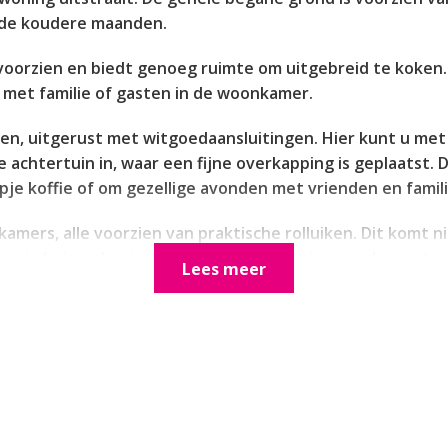
 de koudere maanden.
oorzien en biedt genoeg ruimte om uitgebreid te koken. 
en met familie of gasten in de woonkamer.
uken, uitgerust met witgoedaansluitingen. Hier kunt u m
e achtertuin in, waar een fijne overkapping is geplaatst. D
opje koffie of om gezellige avonden met vrienden en famil
kamers, alle voorzien van praktische rolluiken. Dit komt 
 in huis, zeker in combinatie met de airco op de master
Lees meer
verige slaapkamers zijn eveneens geschikt voor diverse d
dakkapel aan de achterzijde profiteert deze verdieping v
 ontdekt u een vierde slaapkamer.
n de tien zonnepanelen in 2022. Hiermee bespaart u flink
e prijzen. Bovendien beschikt de woning over een A-label,
bestendige investering.