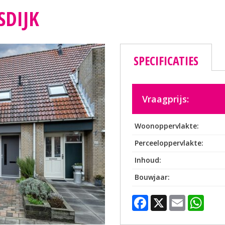
SDIJK
SPECIFICATIES
Vraagprijs:
Woonoppervlakte:
Perceeloppervlakte:
Inhoud:
Bouwjaar:
Facebook
X
Emai
Wh