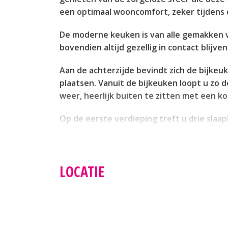
een optimaal wooncomfort, zeker tijdens
De moderne keuken is van alle gemakken v
bovendien altijd gezellig in contact blijv
Aan de achterzijde bevindt zich de bijke
plaatsen. Vanuit de bijkeuken loopt u zo d
weer, heerlijk buiten te zitten met een k
Op de eerste verdieping treft u drie slaap
zorgt ook voor een aangename temperatuur
van een heerlijke, koele slaapkamer. De o
thuiswerkplek of hobbyruimte. Dankzij de 
LOCATIE
de trap naar de tweede verdieping neemt,
Een bijkomend voordeel is de plaatsing va
aantrekkelijk is in deze tijd van stijgend
energielasten en een duurzame, toekomst