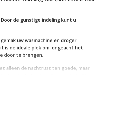
Door de gunstige indeling kunt u
et gemak uw wasmachine en droger
it is de ideale plek om, ongeacht het
ie door te brengen.
niet alleen de nachtrust ten goede, maar
 bedroom. Zo kunt u ’s zomers genieten
oeleinden, denk bijvoorbeeld aan een
an extra lichtinval en ruimte. Wanneer u
 op de energiekosten, wat zeer
 waardoor u profiteert van gunstige