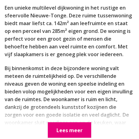
Een unieke multilevel dijkwoning in het rustige en
sfeervolle Nieuwe-Tonge. Deze ruime tussenwoning
biedt maar liefst ca. 142m² aan leefruimte en staat
op een perceel van 285m² eigen grond. De woning is
perfect voor een groot gezin of mensen die
behoefte hebben aan veel ruimte en comfort. Met
vijf slaapkamers is er genoeg plek voor iedereen.
Bij binnenkomst in deze bijzondere woning valt
meteen de ruimtelijkheid op. De verschillende
niveaus geven de woning een speelse indeling en
bieden volop mogelijkheden voor een eigen invulling
van de ruimtes. De woonkamer is ruim en licht,
dankzij de grotendeels kunststof kozijnen die
zorgen voor een goede isolatie en veel daglicht. De
woonkamer sluit naadloos aan op de keuken, waar
koken een plezier wordt. Vanuit de keuken heeft u
Lees meer
zicht op de zonnige achtertuin, gelegen op het