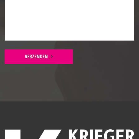
Bijkeuken:
Witgoedaansluitingen, klein keukenblok, grote
voorraadkast en radiator.
EERSTE VERDIEPING
Overloop:
VERZENDEN
Tapijt en trapopgang.
Slaapkamer 1:
Laminaatvloer, screen en radiator.
Slaapkamer 2:
Laminaatvloer, screen en radiator.
Slaapkamer 3:
Tapijt, screen en radiator.