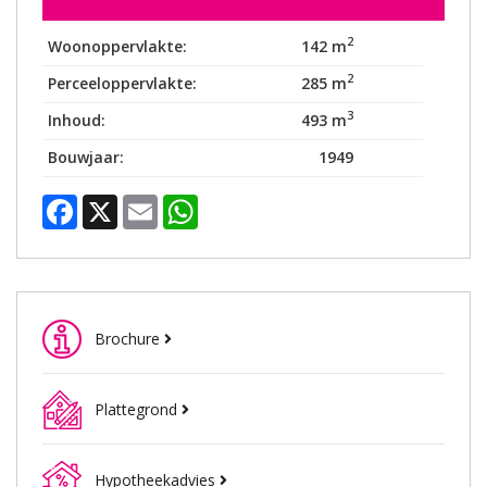
2
Woonoppervlakte:
142 m
2
Perceeloppervlakte:
285 m
3
Inhoud:
493 m
Bouwjaar:
1949
Facebook
X
Email
WhatsApp
Brochure
Plattegrond
Hypotheekadvies