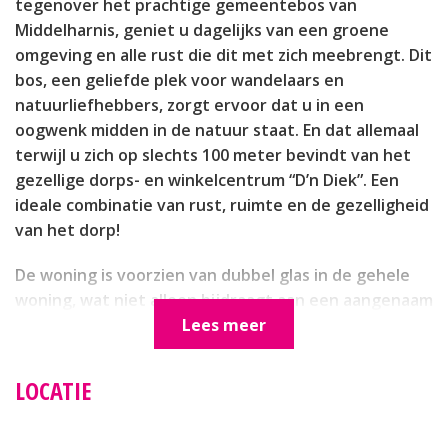
tegenover het prachtige gemeentebos van
Middelharnis, geniet u dagelijks van een groene
omgeving en alle rust die dit met zich meebrengt. Dit
bos, een geliefde plek voor wandelaars en
natuurliefhebbers, zorgt ervoor dat u in een
oogwenk midden in de natuur staat. En dat allemaal
terwijl u zich op slechts 100 meter bevindt van het
gezellige dorps- en winkelcentrum “D’n Diek”. Een
ideale combinatie van rust, ruimte en de gezelligheid
van het dorp!
De woning is voorzien van dubbel glas in de gehele
woning, wat niet alleen bijdraagt aan een aangenaam
binnenklimaat, maar ook zorgt voor een goede
Lees meer
isolatie. De buitenzijde van de woning is dit jaar nog
geschilderd, waardoor het huis er weer fris en strak
LOCATIE
bij staat. Zo kunt u zonder zorgen en
onderhoudskosten de komende jaren volop