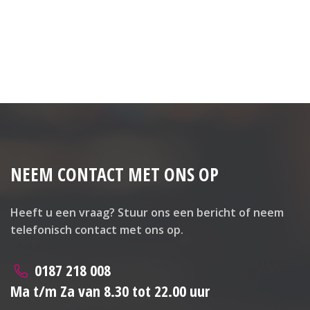
richten en is zowel praktisch als sfeervol.
Kortom, deze woning heeft alles wat u zoekt: een
uitstekende locatie, sfeervol en instapklaar, met
moderne voorzieningen en een gezellige tuin. Een
perfecte plek voor iedereen die wil genieten van het
beste dat Middelharnis te bieden heeft!
BEGANE GROND
NEEM CONTACT MET ONS OP
Entree:
Houten vloer, meterkast en trapopgang.
Heeft u een vraag? Stuur ons een bericht of neem
Woonkamer:
telefonisch contact met ons op.
Grenen vloer, radiator, houtkachel, trapkast en Velux
dakvenster.
0187 218 008
Keuken:
Ma t/m Za van 8.30 tot 22.00 uur
5-pits gasfornuis met elektrische oven, afzuigkap,