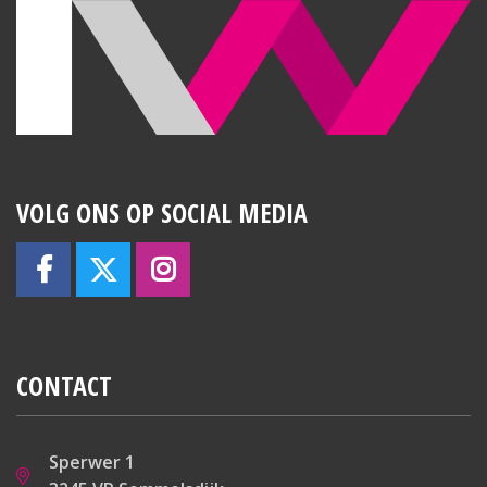
– Schilderwerk buitenzijde (2024);
– Keuken )2020);
– Houtkachel;
– Nieuw dak badkamer (2024);
– Gehele woning v.v. dubbel glas.
VOLG ONS OP SOCIAL MEDIA
CONTACT
Sperwer 1