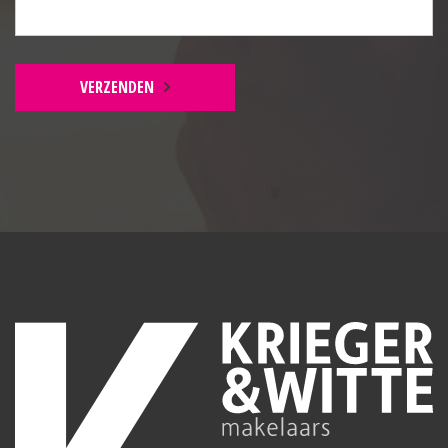
Slaapkamer 1:
Laminaatvloer, radiator en Velux dakvenster.
VERZENDEN
Slaapkamer 2:
Laminaatvloer, radiator en Velux dakvenster met
verduistering.
TUIN
Achtertuin:
Split-level, bestraat, borders en eigen achterom.
Houten berging:
Elektra.
DETAILS
Extra’s:
– CV-ketel (2020);