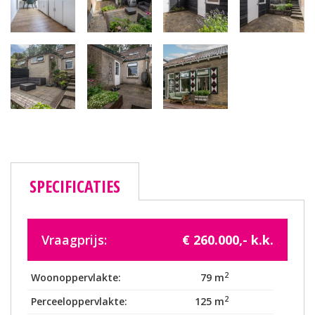
SPECIFICATIES
Vraagprijs:
€ 260.000,- k.k.
2
Woonoppervlakte:
79 m
2
Perceeloppervlakte:
125 m