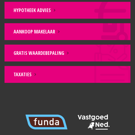
verdieping;
HYPOTHEEK ADVIES
– Mogelijkheid om op de 2de verdieping nog
meerdere slaapkamers te creëren;
– 151 m² eigen grond;
AANKOOP MAKELAAR
– De woonkamer is v.v. van 2x dubbel openslaande
deuren;
– Ca. 14 meter diepe achtertuin;
GRATIS WAARDEBEPALING
– Ruime parkeermogelijkheden.
TAXATIES