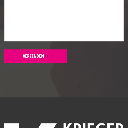
van een zonnig ontbijt en kunt u tot in de vroege
avond in de zon dineren. Een heerlijke plek om volop
van de dag te profiteren!
Kortom, als u op zoek bent naar een
toekomstbestendige en ruime tussenwoning op een
fantastische plek, dan hoeft u niet verder te zoeken.
Deze woning combineert een geweldige
VERZENDEN
woonomgeving met modern comfort en een
schitterend design. Wacht niet langer en plan snel
een bezichtiging: u zult versteld staan van alles wat
deze woning u te bieden heeft.
BEGANE GROND
Entree:
Plavuizen vloer v.v. vloerverwarming, meterkast en
trapopgang.