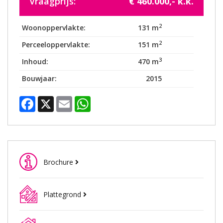
Vraagprijs:
€ 460.000,- k.k.
2
Woonoppervlakte:
131 m
2
Perceeloppervlakte:
151 m
3
Inhoud:
470 m
Bouwjaar:
2015
Facebook
X
Email
WhatsApp
Brochure
Plattegrond