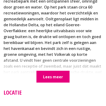
recreatiepark met een ontspannen sfeer, omringd
door groen en water. Op het park staan circa 60
recreatiewoningen, waardoor het overzichtelijk en
gemoedelijk aanvoelt. Ooltgensplaat ligt midden in
de Hollandse Delta, op het eiland Goeree-
Overflakkee: een heerlijke uitvalsbasis voor wie
graag buiten is, de drukte wil ontlopen en toch goed
bereikbaar wil blijven. Het park zelf is gelegen aan
het havenkanaal en bevindt zich in een rustige,
groene omgeving, met het Volkerak op korte
afstand. U vindt hier geen centrale voorzieningen
zoals een receptie of zwembad, maar juist dát maakt
het park aantrekkelijk: geen toeristische drukte, wel
Lees meer
ruimte, stilte, lucht en volop mogelijkheden voor
wandelen, fietsen en watersport.
LOCATIE
De recreatiewoning die wij u mogen aanbieden is een
charmante 2-onder-1-kapwoning met een