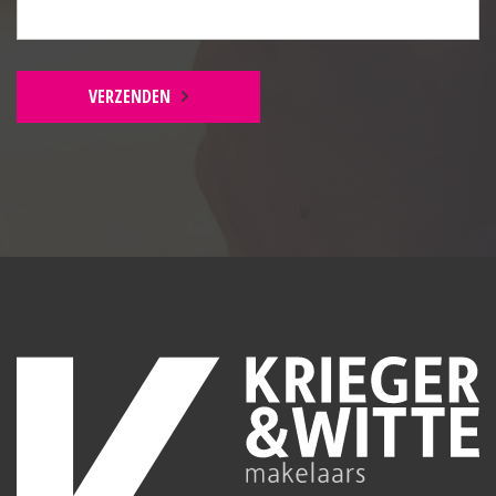
betegeld.
Keuken:
Inductiekookplaat, afzuigkap, combimagnetron,
VERZENDEN
koelkast met vriesbak, vaatwasser, enkele spoelbak,
cv-ketel (Vaillant 2008), witgoedaansluitingen en
laminaatvloer v.v. vloerverwarming.
Woonkamer:
Laminaatvloer deels v.v. vloerverwarming, stalen
trapopgang, radiatoren en dubbel openslaande
deuren.
EERSTE VERDIEPING
Slaapkamer:
Radiator, laminaatvloer, dakkapel en bergruimte.
TUIN