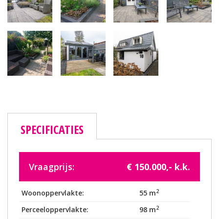
SPECIFICATIES
Vraagprijs:
€ 150.000,- k.k.
2
Woonoppervlakte:
55 m
2
Perceeloppervlakte:
98 m