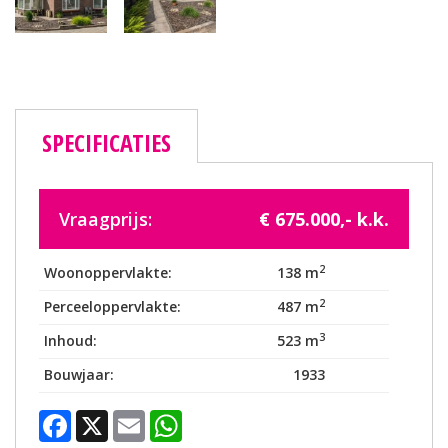
SPECIFICATIES
Vraagprijs:
€ 675.000,- k.k.
2
Woonoppervlakte:
138 m
2
Perceeloppervlakte:
487 m
3
Inhoud:
523 m
Bouwjaar:
1933
Facebook
X
Email
WhatsApp