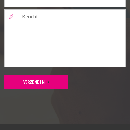
ruime perceel, de zonnige tuin en de instapklare
staat maken dit een woning waar u direct van kunt
Bericht
genieten. De karakteristieke elementen geven het
huis een eigen identiteit, terwijl de moderne
voorzieningen zorgen voor het wooncomfort dat u
vandaag de dag mag verwachten.
Kortom: bent u op zoek naar een instapklare
vrijstaande woning in Melissant met een grote
woonkamer, vloerverwarming, 2 airco’s, sfeervolle
glas-in-lood ramen, zonnepanelen en een royale tuin
op het zuiden? Dan is dit een woning die u absoluut
VERZENDEN
gezien moet hebben.
BEGANE GROND
Entree:
Plavuizenvloer voorzien van vloerverwarming, spots
in plafond, radiator en glas-in-lood ramen.