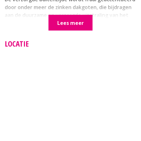
door onder meer de zinken dakgoten, die bijdragen
aan de duurzame en verzorgde uitstraling van het
geheel. Ook aan energiezuinig wonen is gedacht: de
Lees meer
woning beschikt over 6 zonnepanelen én 2 airco’s,
waarmee u profiteert van een lagere
LOCATIE
energierekening en een duurzamere manier van
wonen.
Eenmaal binnen ervaart u direct de prettige sfeer
van deze woning. De grote woonkamer biedt volop
ruimte voor een royale zithoek en een gezellige
eethoek. Door de fijne lichtinval voelt de ruimte
open en uitnodigend aan. De karakteristieke details,
zoals het glas-in-lood, geven de woonkamer een
charmante uitstraling, terwijl het comfort wordt
versterkt door de aanwezige vloerverwarming.
Hierdoor geniet u in elk seizoen van een aangename
temperatuur en een behaaglijk woongevoel. De