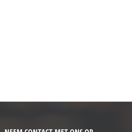
afwerking is verzorgd en eigentijds, waardoor de
woning een prettige balans biedt tussen klassiek en
modern wonen.
Vanuit de woonkamer heeft u een mooie verbinding
met de tuin. De openslaande deuren zorgen voor
veel daglicht en maken het eenvoudig om binnen en
buiten met elkaar te verbinden. Op warme dagen zet
u de deuren open en wordt de tuin als vanzelf een
verlengstuk van uw woonruimte.
De grote tuin ligt op het zuiden, waardoor u hier
optimaal kunt genieten van de zon. Of u nu houdt
van tuinieren, buiten eten, spelen met kinderen of
ontspannen met een goed boek: deze tuin biedt
volop mogelijkheden. Dankzij de royale afmetingen is
er ruimte genoeg voor meerdere terrassen,
groenvoorzieningen en eventueel een speel- of