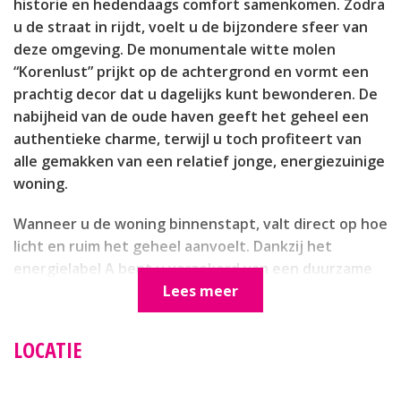
historie en hedendaags comfort samenkomen. Zodra
u de straat in rijdt, voelt u de bijzondere sfeer van
deze omgeving. De monumentale witte molen
“Korenlust” prijkt op de achtergrond en vormt een
prachtig decor dat u dagelijks kunt bewonderen. De
nabijheid van de oude haven geeft het geheel een
authentieke charme, terwijl u toch profiteert van
alle gemakken van een relatief jonge, energiezuinige
woning.
Wanneer u de woning binnenstapt, valt direct op hoe
licht en ruim het geheel aanvoelt. Dankzij het
energielabel A bent u verzekerd van een duurzame
en efficiënte woning, waarin u zowel in de zomer als
Lees meer
in de winter aangenaam woont en waarbij de
energielasten plezierig laag blijven. De begane grond
LOCATIE
vormt een harmonieuze leefruimte waar wonen,
koken en genieten samenkomen. In de woonkamer