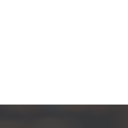
warmtepomp uit 2023. Deze duurzame maatregelen
zorgen niet alleen voor een lagere energierekening,
maar dragen ook bij aan een milieuvriendelijke
leefstijl. Bovendien is er een waterontharder
geplaatst in 2022, wat zorgt voor zacht water en
minder kalkaanslag.
De eerste verdieping biedt twee ruime slaapkamers
en een moderne badkamer, perfect voor een gezin
of logees. De tweede verdieping, afgewerkt met een
stoere gietvloer, herbergt de derde slaapkamer die
een bijzondere uitstraling heeft dankzij het
vrijstaande ligbad. Deze etage is verder voorzien van
een praktische ruimte met witgoedaansluiting, cv-
opstelling (Intergas, bouwjaar 2013) en biedt extra
bergruimte.
De buitenruimte is eveneens zorgvuldig ingericht en