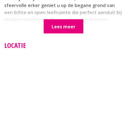
sfeervolle erker geniet u op de begane grond van
een lichte en open leefruimte die perfect aansluit bij
modern woongenot. De gepolijste hardstenen
plavuizen op de begane grond stralen elegantie en
Lees meer
gemak uit en worden versterkt door de
aanwezigheid van vloerverwarming, die zowel op de
LOCATIE
begane grond als op de eerste verdieping zorgt voor
een gelijkmatige warmteverdeling en comfort
gedurende het hele jaar. Bovendien is de woning
voorzien van een energiezuinige airconditioning op
de begane grond (uit 2022) én op zolder (uit 2022),
zodat u op de hete zomerdagen verzekerd bent van
een aangename binnentemperatuur.
De woning scoort uitzonderlijk hoog op
duurzaamheid en energiezuinigheid met een
energielabel A+++, wat mede te danken is aan de 24
zonnepanelen en een recent geïnstalleerde hybride