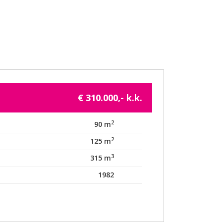
€ 310.000,- k.k.
2
90 m
2
125 m
3
315 m
1982
l
atsApp