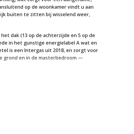
aansluitend op de woonkamer vindt u aan
k buiten te zitten bij wisselend weer,
 het dak (13 op de achterzijde en 5 op de
de in het gunstige energielabel A wat en
l is een Intergas uit 2018, en zorgt voor
ane grond en in de masterbedroom —
mers op de eerste verdieping en een derde
bbyruimte. De ruimtes zijn licht,
ng is deze derde slaapkamer gemakkelijk
smaak kleine aanpassingen kunt doen
eid van scholen, winkels en openbaar
speelvoorzieningen maakt het leven hier