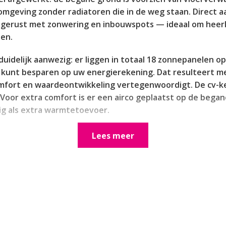
omgeving zonder radiatoren die in de weg staan. Direct 
tgerust met zonwering en inbouwspots — ideaal om heerlij
en.
uidelijk aanwezig: er liggen in totaal 18 zonnepanelen op
s kunt besparen op uw energierekening. Dat resulteert me
mfort en waardeontwikkeling vertegenwoordigt. De cv-kete
oor extra comfort is er een airco geplaatst op de beg
ig als extra warmtetoevoer.
ikt de woning over drie slaapkamers — twee ruime slaapka
Lees meer
kend dienst kan doen als kinderkamer, thuiskantoor of ho
ogelijkheden; met de vaste trap naar de tweede verdiepi
fwerking neutraal en tijdloos is, waardoor u naar eigen 
oeven plannen.
en rustige, woonvriendelijke sfeer met goede bereikbaarh
jk in de straat of nabij, en de nabijheid van groen- en 