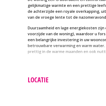
gelijkmatige warmte en een prettige leef
de achterzijde een royale overkapping, ui
van de vroege lente tot de nazomeravond
Duurzaamheid en lage energiekosten zijn d
voorzijde van de woning), waardoor u for
een belangrijke investering in uw woonco
betrouwbare verwarming en warm water. V
prettig in de warme maanden en ook nutt
De indeling is praktisch: in totaal besch
kamer op de tweede verdieping, die uitste
functioneel en bieden voldoende opbergm
LOCATIE
bereikbaar. Binnen zult u merken dat de a
zonder direct een grote verbouwing te h
De ligging in Hellevoetsluis combineert e
vervoer. Parkeren kan doorgaans gemakkeli