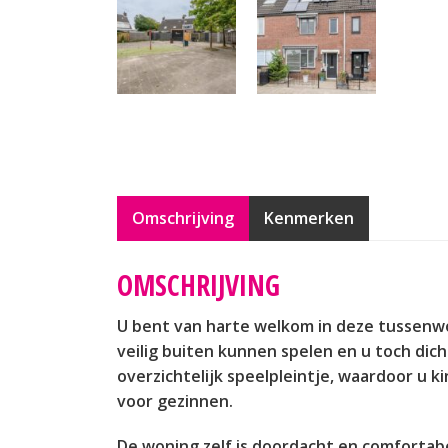
Omschrijving
Kenmerken
OMSCHRIJVING
U bent van harte welkom in deze tussenwo
veilig buiten kunnen spelen en u toch dic
overzichtelijk speelpleintje, waardoor u k
voor gezinnen.
De woning zelf is doordacht en comfortab