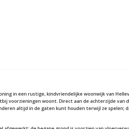
ning in een rustige, kindvriendelijke woonwijk van Helle
htbij voorzieningen woont. Direct aan de achterzijde van 
inderen altijd in de gaten kunt houden terwijl ze spelen; 
el afgewerkt: de begane grond is voorzien van vloerver