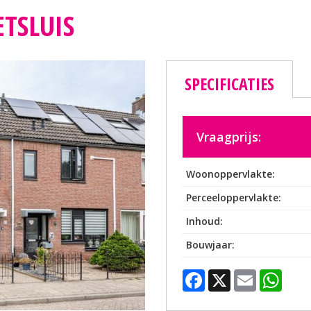
TSLUIS
SPECIFICATIES
Vraagprijs:
Woonoppervlakte:
Perceeloppervlakte:
Inhoud:
Bouwjaar:
Facebook
X
Emai
Wh