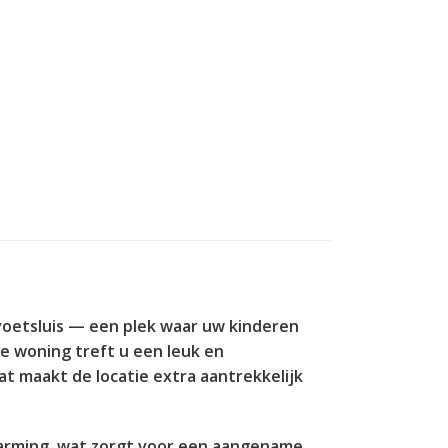
voetsluis — een plek waar uw kinderen
de woning treft u een leuk en
dat maakt de locatie extra aantrekkelijk
warming, wat zorgt voor een aangename,